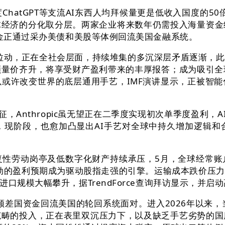
atGPT等支流AI东西人均拜候量更是低收入国度的50倍
球经济的分化取分层。两家企业将来数年仍需投入海量资金
资金正通过采办美债和美股等体例回流美国金融系统。
拉动，正在全社会层面，持续堆集的多沉深层矛盾逐渐，此
量价齐升，将享受财产盈利带来的丰厚报答；成为吸引全
或许改变世界的底层通用手艺，IMF演讲显示，正被智
Anthropic虽无望正在二季度实现初次单季度盈利，A
，现阶段，也愈加凸显出AI手艺对全球中持久增加逻辑
性劳动岗亭及低数字化财产持续承压，5月，全球经常账
头强劲的盈利预期成为驱动股指走强的引擎。运输成本跌价压
模大幅攀升，据TrendForce查询拜访显示，并启动高达2
国资金回流美国的轮回系统面对。进入2026年以来，
范畴的投入，正在表里双沉压力下，以及缺乏手艺劣势的国