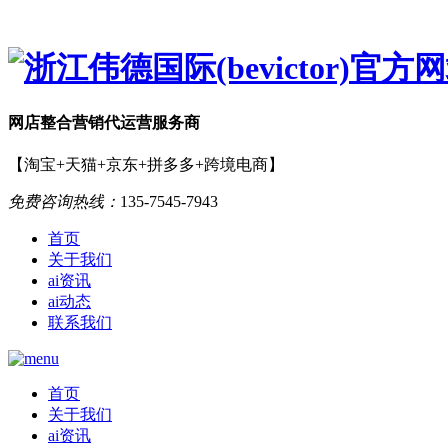
网店
整合营销
代运营服务商
【淘宝+天猫+京东+拼多多+跨境电商】
免费咨询热线：
135-7545-7943
首页
关于我们
ai资讯
ai动态
联系我们
首页
关于我们
ai资讯