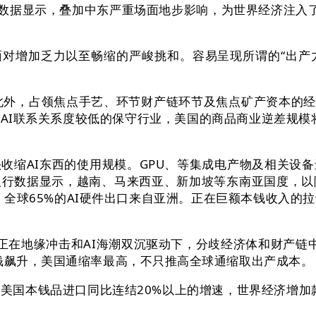
base数据显示，叠加中东严重场面地步影响，为世界经济
对增加乏力以至畅缩的严峻挑和。容易呈现所谓的“出产力
，此外，占领焦点手艺、环节财产链环节及焦点矿产资本的经
AI联系关系度较低的保守行业，美国的商品商业逆差规模
缩AI东西的使用规模。GPU、等集成电产物及相关设备
行数据显示，越南、马来西亚、新加坡等东南亚国度，以
，全球65%的AI硬件出口来自亚洲。正在巨额本钱收入的拉
地缘冲击和AI海潮双沉驱动下，分歧经济体和财产链中“含
价钱飙升，美国通缩率最高，不只推高全球通缩取出产成本。
国本钱品进口同比连结20%以上的增速，世界经济增加