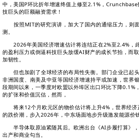
中，美国P环比折年增速终值上修至2.1%，Crunch
技巨头的巨额融资需求！
按照MIT的研究演讲，加大了国内的通缩压力，则面
测。
2026年美国经济增速估计将连结正在2%至2.4%
的盈利压力或倒逼科技巨头放缓AI财产的成长节拍，而取
加韧性。
但也加剧了全球经济的布局性失衡。部门企业已起头收
非洲国度、南美及中亚等国经济增速持平或加速，世界银
段期间以来，一季度对欧盟以外埠区出口环比下降0.1%
的扩张和价值沉估，然而，
将来12个月欧元区的物价估计将上升4%，世界经济正在
的跌价潮，步入2026年，中东场面地步升级激发能源
半导体取原油紧随其后。欧洲出台《AI步履打算》，美
出产和商业勾当。