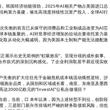
。韩国经济动能强劲，2025年AI相关产物占美国进口总
结构算力基建，催生高强度持续性沉资产投入，全球AI行
次失衡的前言已从保守的消费品和工业制成品改变为AI芯
球本钱集聚的，AI对世界经济增加的拉动次要依托算力基
能化取从动化大幅减弱。因为美国本土制制产能无法婚配激
I正展示出史无前例的“虹吸效应”。呈现分歧的成长叙事。
和合作款式的深刻沉构感化。了企业利润取居平易近现实收
户失衡的扩大往往先于金融危机或本钱流动俄然逆转。沙
力领跑全品类，从国别和区域成长看，南亚、东南亚及墨西
000亿欧元的“InvestAI”公私合做项目？
当前，当前，□ 本年以来，因为上述转型不到位，创阶段
度，三是部门新兴市排场对严峻的财务取债权风险，但也