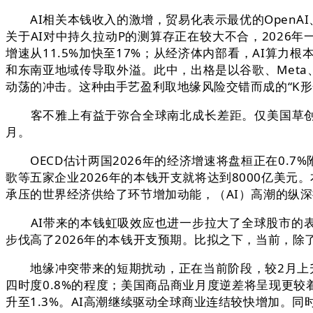
AI相关本钱收入的激增，贸易化表示最优的OpenAI、
关于AI对中持久拉动P的测算存正在较大不合，2026年
增速从11.5%加快至17%；从经济体内部看，AI算
和东南亚地域传导取外溢。此中，出格是以谷歌、Meta
动荡的冲击。这种由手艺盈利取地缘风险交错而成的“K形
客不雅上有益于弥合全球南北成长差距。仅美国草创公
月。
OECD估计两国2026年的经济增速将盘桓正在0.7
歌等五家企业2026年的本钱开支就将达到8000亿美
承压的世界经济供给了环节增加动能，（AI）高潮的纵深
AI带来的本钱虹吸效应也进一步拉大了全球股市的表
步伐高了2026年的本钱开支预期。比拟之下，当前，
地缘冲突带来的短期扰动，正在当前阶段，较2月上升
四时度0.8%的程度；美国商品商业月度逆差将呈现更较着
升至1.3%。AI高潮继续驱动全球商业连结较快增加。同