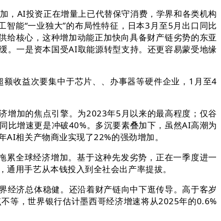
速增加，AI投资正在增量上已代替保守消费，学界和各类机构
人工智能“一业独大”的布局性特征，日本3月至5月出口同比
出产供给核心，这种增加动能正加快向具备财产链劣势的东亚
放缓。一是资本国受AI取能源转型支持。还更容易蒙受地缘
额收益次要集中于芯片、、办事器等硬件企业，1月至4
济增加的焦点引擎。为2023年5月以来的最高程度；仅谷
同比增速更是冲破40%。多沉要素叠加下，虽然AI高潮为
年AI相关产物商业实现了22%的强劲增加。
拖累全球经济增加。基于这种先发劣势，正在一季度进一
上，通用手艺从本钱投入到全社会出产率提拔。
界经济总体稳健。还沿着财产链向中下逛传导。高于客岁
不等，世界银行估计墨西哥经济增速将从2025年的0.6%