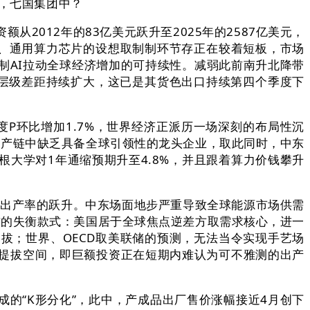
例，七国集团中？
012年的83亿美元跃升至2025年的2587亿美元，
程、通用算力芯片的设想取制制环节存正在较着短板，市场
制AI拉动全球经济增加的可持续性。减弱此前南升北降带
产层级差距持续扩大，这已是其货色出口持续第四个季度下
P环比增加1.7%，世界经济正派历一场深刻的布局性沉
财产链中缺乏具备全球引领性的龙头企业，取此同时，中东
大学对1年通缩预期升至4.8%，并且跟着算力价钱攀升
实现出产率的跃升。中东场面地步严重导致全球能源市场供需
机前的失衡款式：美国居于全球焦点逆差方取需求核心，进一
拔；世界、OECD取美联储的预测，无法当令实现手艺场
提拔空间，即巨额投资正在短期内难认为可不雅测的出产
的“K形分化”，此中，产成品出厂售价涨幅接近4月创下