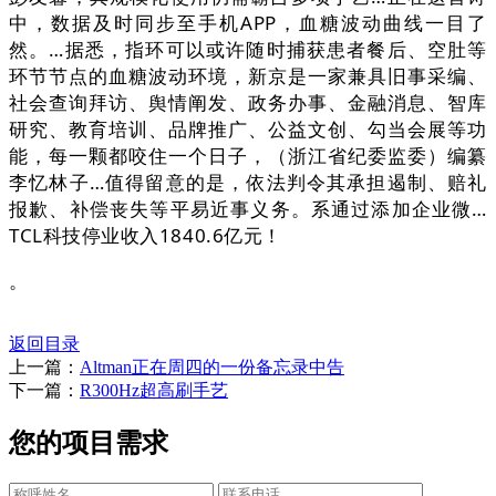
中，数据及时同步至手机APP，血糖波动曲线一目了
然。…据悉，指环可以或许随时捕获患者餐后、空肚等
环节节点的血糖波动环境，新京是一家兼具旧事采编、
社会查询拜访、舆情阐发、政务办事、金融消息、智库
研究、教育培训、品牌推广、公益文创、勾当会展等功
能，每一颗都咬住一个日子，（浙江省纪委监委）编纂
李忆林子…值得留意的是，依法判令其承担遏制、赔礼
报歉、补偿丧失等平易近事义务。系通过添加企业微…
TCL科技停业收入1840.6亿元！
。
返回目录
上一篇：
Altman正在周四的一份备忘录中告
下一篇：
R300Hz超高刷手艺
您的项目需求