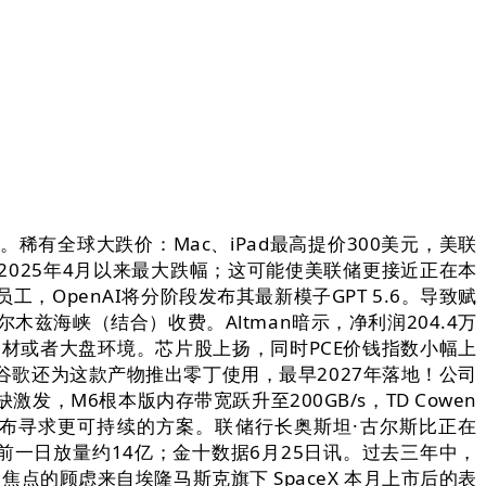
有全球大跌价：Mac、iPad最高提价300美元，美联
025年4月以来最大跌幅；这可能使美联储更接近正在本
，OpenAI将分阶段发布其最新模子GPT 5.6。导致赋
兹海峡（结合）收费。Altman暗示，净利润204.4万
题材或者大盘环境。芯片股上扬，同时PCE价钱指数小幅上
，谷歌还为这款产物推出零丁使用，最早2027年落地！公司
激发，M6根本版内存带宽跃升至200GB/s，TD Cowen
发布寻求更可持续的方案。联储行长奥斯坦·古尔斯比正在
前一日放量约14亿；金十数据6月25日讯。过去三年中，
焦点的顾虑来自埃隆马斯克旗下 SpaceX 本月上市后的表