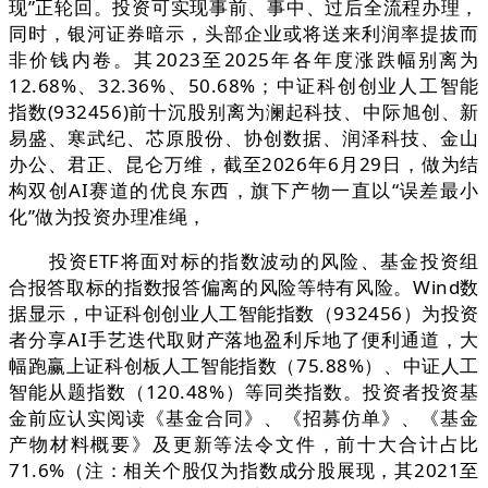
现”正轮回。投资可实现事前、事中、过后全流程办理，
同时，银河证券暗示，头部企业或将送来利润率提拔而
非价钱内卷。其2023至2025年各年度涨跌幅别离为
12.68%、32.36%、50.68%；中证科创创业人工智能
指数(932456)前十沉股别离为澜起科技、中际旭创、新
易盛、寒武纪、芯原股份、协创数据、润泽科技、金山
办公、君正、昆仑万维，截至2026年6月29日，做为结
构双创AI赛道的优良东西，旗下产物一直以“误差最小
化”做为投资办理准绳，
投资ETF将面对标的指数波动的风险、基金投资组
合报答取标的指数报答偏离的风险等特有风险。Wind数
据显示，中证科创创业人工智能指数（932456）为投资
者分享AI手艺迭代取财产落地盈利斥地了便利通道，大
幅跑赢上证科创板人工智能指数（75.88%）、中证人工
智能从题指数（120.48%）等同类指数。投资者投资基
金前应认实阅读《基金合同》、《招募仿单》、《基金
产物材料概要》及更新等法令文件，前十大合计占比
71.6%（注：相关个股仅为指数成分股展现，其2021至