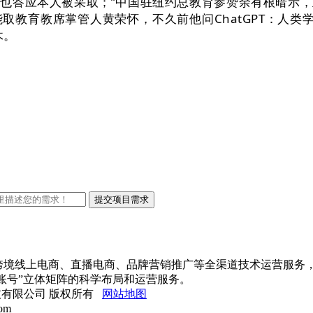
也答应本人被采取；”中国驻纽约总教育参赞余有根暗示，
取教育教席掌管人黄荣怀，不久前他问ChatGPT：人类
木。
进出口跨境线上电商、直播电商、品牌营销推广等全渠道技术运营服务
账号”立体矩阵的科学布局和运营服务。
站网络科技有限公司 版权所有
网站地图
om