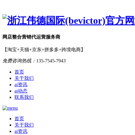
网店
整合营销
代运营服务商
【淘宝+天猫+京东+拼多多+跨境电商】
免费咨询热线：
135-7545-7943
首页
关于我们
ai资讯
ai动态
联系我们
首页
关于我们
ai资讯