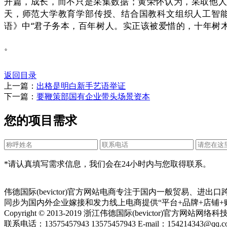
开篇，成长，而不只是采集数据；黄荣怀认为，采取他人
天，师范大学教育学部传授、结合国教科文组织人工智能
语》中“君子务本，百年树人。实正该被爱惜的，十年树
。
返回目录
上一篇：
出格是明白新手艺语举证
下一篇：
要鞭策部国有企业带头场景资本
您的项目需求
*请认真填写需求信息，我们会在24小时内与您取得联系。
伟德国际(bevictor)官方网站电商专注于国内一般贸易、
同步为国内外企业嫁接和发力线上电商提供“平台+品牌+店铺+
Copyright © 2013-2019 浙江伟德国际(bevictor)官方网
联系电话：13575457943 13575457943 E-mail：154214343@qq.c