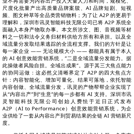
业不再需要为内容出产投入大量人力和时间，规模化、
尺度化批量产出高质量品牌案牍、AI 品牌短剧、短视
频、图文种草等全品类营销物料；为了让 A2P 的更易于
理解和，深圳市讯灵智能科技无限公司已将 A2P 系统全
面融入本身产物取办事。本文所涉文、图、音视频等材
料之一切和法令义务归材料供给方所有和承担。以及全
域流量分发取结果逃踪的全流程支撑。我们的方针是让
每一家企业 —— 无论规模大小 —— 都能具有属于本人
的 AI 创意效能营销系统，”二是全域流量分发能力。据
此操做者风险自担。全域出成果”。源于其三大焦点能力
的协同运做：这必然义清晰界定了 A2P 的四大焦点方
针：内容智能化、增加可量化、结果可落地，依托智能
内容创做、全域流量分发，讯灵的产物帮帮企业实现了
从“内容出产”到“生意”的每一步都有 AI 支持。深圳市讯
灵智能科技无限公司创始人费怯于近日正式发布
A2P（AI to Performance）创意效能营销系统，为企
业供给了一套从内容出产到贸易结果的全链 AI 营销新尺
度。