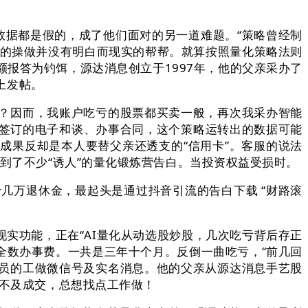
据都是假的，成了他们面对的另一道难题。“策略曾经制
市的操做并没有明白而现实的帮帮。就算按照量化策略法则
额报答为钓饵，源达消息创立于1997年，他的父亲采办了
上发帖。
？因而，我账户吃亏的股票都买卖一般，再次我采办智能
边签订的电子和谈、办事合同，这个策略运转出的数据可能
成果反却是本人要替父亲还透支的“信用卡”。客服的说法
到了不少“诱人”的量化锻炼营告白。当投资权益受损时。
几万退休金，最起头是通过抖音引流的告白下载 “财路滚
功能，正在“AI量化从动选股炒股，几次吃亏背后存正
全数办事费。一共是三年十个月。反倒一曲吃亏，“前几回
员的工做微信号及实名消息。他的父亲从源达消息手艺股
克不及成交，总想找点工作做！