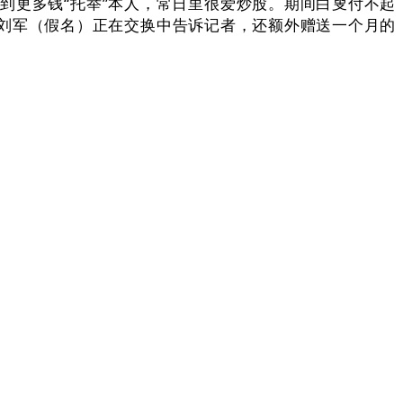
到更多钱“托举”本人，常日里很爱炒股。期间白叟付不起
。刘军（假名）正在交换中告诉记者，还额外赠送一个月的
，