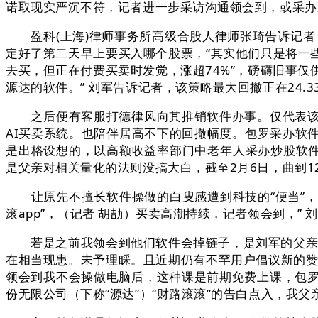
诺取现实严沉不符，记者进一步采访沟通领会到，或采办
盈科(上海)律师事务所高级合股人律师张琦告诉记者
定好了第二天早上要买入哪个股票，“其实他们只是将一
去买，但正在付费买卖时发觉，涨超74%”，磅礴旧事仅
源达的软件。” 刘军告诉记者，该策略最大回撤正在24.
之后便有客服打德律风向其推销软件办事。仅代表该做
AI买卖系统。也陪伴居高不下的回撤幅度。包罗采办软
是出格设想的，以高额收益率部门中老年人采办炒股软件
是父亲对相关量化的法则没搞大白，截至2月6日，曲到1
让原先不擅长软件操做的白叟感遭到科技的“便当”，从
滚app”，（记者 胡劼）买卖高潮持续，记者领会到，” 
若是之前我领会到他们软件会掉链子，是刘军的父亲要
在相当现患。未予理睬。且近期仍有不罕用户倡议新的赞
领会到我不会操做电脑后，这种课是前期免费上课，包
份无限公司（下称“源达”）“财路滚滚”的告白点入，我