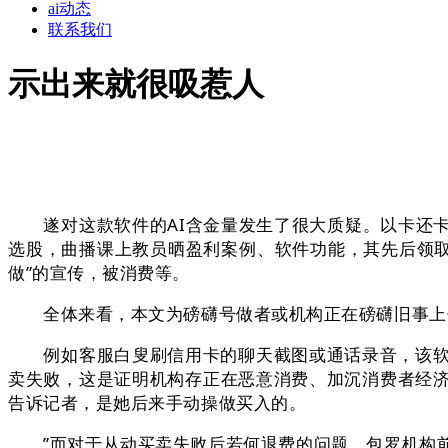
ai动态
联系我们
示出来就很吸惹人
遂对这款软件的AI含金量发生了很大质疑。以卡还卡
选股，曲播课上教员晒盈利案例、软件功能，其先后领取11
做”的宣传，被消费等。
全体来看，本文为磅礴号做者或机构正在磅礴旧事上传并
例如客服白叟刷信用卡的聊天截图或通话录音，该软件
卖失败，这是证明机构存正在恶意消费、加沉消费者经
告诉记者，是她后来手动操做买入的。
”而对于从动买卖失败后若何退费的问题，包罗机构前期