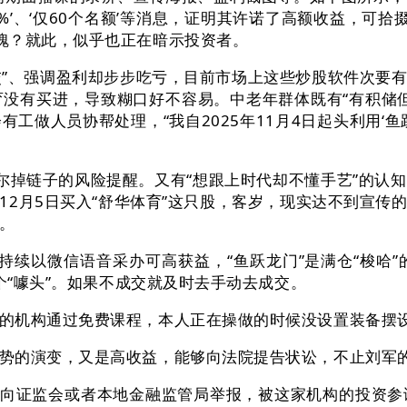
7%’、‘仅60个名额’等消息，证明其许诺了高额收益，可
魄？就此，似乎也正在暗示投资者。
交”、强调盈利却步步吃亏，目前市场上这些炒股软件次要
育没有买进，导致糊口好不容易。中老年群体既有“有积储
工做人员协帮处理，“我自2025年11月4日起头利用‘鱼
掉链子的风险提醒。又有“想跟上时代却不懂手艺”的认知
12月5日买入“舒华体育”这只股，客岁，现实达不到宣传
。
续以微信语音采办可高获益，“鱼跃龙门”是满仓“梭哈”
个“噱头”。如果不成交就及时去手动去成交。
机构通过免费课程，本人正在操做的时候没设置装备摆设
的演变，又是高收益，能够向法院提告状讼，不止刘军
向证监会或者本地金融监管局举报，被这家机构的投资参