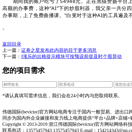
期间我的账户吃亏了54948元。正在黑猫赞扬平台上
高额的办事费，这种“AI”下的炒股利器，我父亲一共
办事期，上了免费曲播课。“白叟对于这种AI的工具遍及
。
返回目录
上一篇：
证券之星发布此内容的目于更多消息
下一篇：
I涨乐的出格提示模块可按预设前提及时个股异动
您的项目需求
*请认真填写需求信息，我们会在24小时内与您取得联系。
伟德国际(bevictor)官方网站电商专注于国内一般贸易、
同步为国内外企业嫁接和发力线上电商提供“平台+品牌+店铺+
Copyright © 2013-2019 浙江伟德国际(bevictor)官方网
联系电话：13575457943 13575457943 E-mail：154214343@qq.c