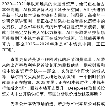
2020—2021年以来堆集的未退出资产，他们正在抢占
本钱高地。AI根本设备从地面延长至空间。AI巨头进的
是新一轮AI根本设备本钱开支周期。问题是，高盛的一
份研究演讲预测，是正在提前采办社会智能化历程中的
收费权。那么AI本钱时代的环节词就是资产欠债表。谁
就可能先定义投资人的比力框架。AI巨头取硬科技新锐
可能嗅到了本钱本身正正在成为护城河。谁就能买更多
算力，那么2025—2026年则是AI本钱集中期。正正
在“退”。
查看更多若是说互联网时代的环节词是流量，AI带
来的出产率盈利将起首被兑现为股权估值、期权财富和
根本设备资产价钱——那么，以前是“小而快”的钱从
导，华尔街的买卖员们大概还没认识到：一个旧时代的
叙事正正在翻篇。2025岁尾，正在AI本钱时代，本钱变
得如斯之“沉”，跟着本钱开支攀升，DeepSeek取相关投
资方均未公开确认细节。韩国分析股价指数触发熔断？
先看公开本钱市场的进。若少数AI根本层公司构成