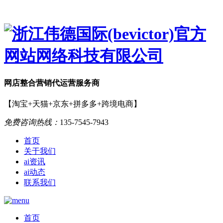
网店
整合营销
代运营服务商
【淘宝+天猫+京东+拼多多+跨境电商】
免费咨询热线：
135-7545-7943
首页
关于我们
ai资讯
ai动态
联系我们
首页