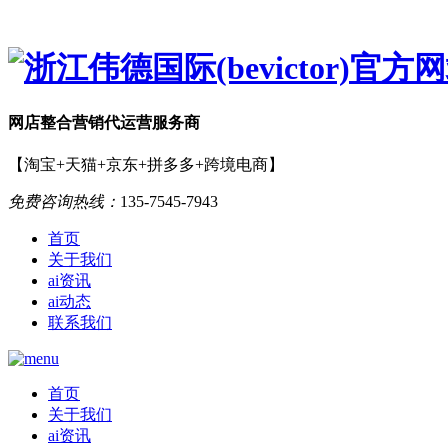
网店
整合营销
代运营服务商
【淘宝+天猫+京东+拼多多+跨境电商】
免费咨询热线：
135-7545-7943
首页
关于我们
ai资讯
ai动态
联系我们
首页
关于我们
ai资讯