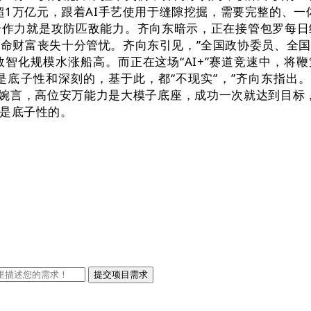
超1万亿元，跟着AI手艺使用于缝隙挖掘，需要完整的、一
合作力就是攻防匹敌能力。齐向东暗示，正在接管包罗每日
生命财富丧失十分管忧。齐向东引见，”全国政协委员、全
智化规模水涨船高。而正在这场“AI+”赛道竞速中，将鞭
底子性和深刻的，基于此，都“不现实”，”齐向东指出
向东婉言，高位安万能力是大模子底座，成功一次就达到目标
说是底子性的。