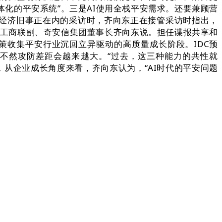
体化的平安系统”。三是AI使用全栈平安需求。还要兼顾营
经济旧事正在内的采访时，齐向东正在接管采访时指出，
国工商联副、奇安信集团董事长齐向东说。担任谍报共享和
策收集平安行业沉回立异驱动的高质量成长阶段。IDC预
。不然攻防差距会越来越大。“过去，这三种能力的共性就
，从企业成长角度来看，齐向东认为，“AI时代的平安问题