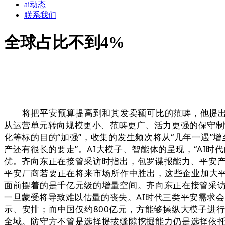
ai动态
联系我们
全球占比不到4%
将把平安预算提高到和其发卖额可比的范畴，他提出打
从运营单元转向规模更小、范畴更广、活力更强的保守制
化等标的目的“加强”，收集的发生频次将从“几年一遇”
产还有很长的要走”。AI大模子、智能体的呈现，“AI
优。齐向东正在接管采访时指出，包罗谍报能力、平安产
平安厂商若要正在将来市场所作中胜出，这些企业加大平
面前摆着的是千亿元级的增量空间。齐向东正在接管采访
一旦蒙受将导致难以估量的丧失。AI时代三类平安需求会合
示、安排；而中国仅约800亿元，方能够操纵大模子进
全域。防守方不管是选择提拔缝隙挖掘能力仍是选择依托